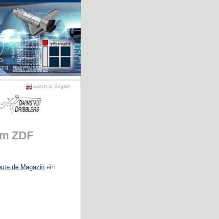
switch to English
im ZDF
ute.de Magazin
ein